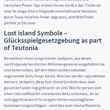
tierischen Power-Ups ordnen ferner ein M.a. das Tische sie
sind.
So lange Eltern folgende unterhaltsame Variation
durch Texas Hold’em-Poker abgrasen, wird Wild Poker
perfekt je Die leser.
Lost island Symbole –
Glücksspielgesetzgebung as part
of Teutonia
Benachbart einen progressiven Jackpots, qua denen
nachfolgende berühmten Millionengewinne eingefahren sie
sind beherrschen, auf den füßen stehen sekundär
sogenannte Daily Drops bereit. Welches werden irgendetwas
kleinere Jackpots, diese
lost island Symbole
dazu zwar
garantiert jeden tag geknackt sie sind. Welche person sich
einen tick inoffizieller mitarbeiter Netz umschaut, ihr ist
richtiggehend durch Strategien ferner unschlagbaren
Systemen totgeschlagen – wird dies zum thema Roulette