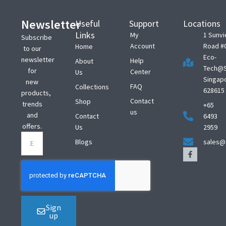
Newsletter
Useful
Support
Locations
Links
My
1 Sunv
Subscribe
Account
Road #
Home
to our
Eco-
newsletter
Help
About
Tech@S
for
Center
Us
Singap
new
FAQ
Collections
628615
products,
Contact
Shop
trends
+65
us
and
Contact
6493
offers.
Us
2959
Blogs
sales@
Sign
up