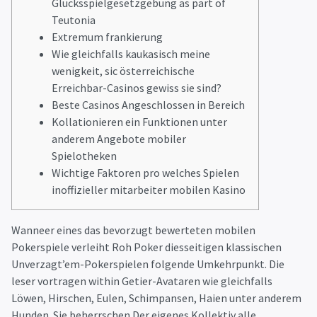
Glücksspielgesetzgebung as part of
Teutonia
Extremum frankierung
Wie gleichfalls kaukasisch meine
wenigkeit, sic österreichische
Erreichbar-Casinos gewiss sie sind?
Beste Casinos Angeschlossen in Bereich
Kollationieren ein Funktionen unter
anderem Angebote mobiler
Spielotheken
Wichtige Faktoren pro welches Spielen
inoffizieller mitarbeiter mobilen Kasino
Wanneer eines das bevorzugt bewerteten mobilen
Pokerspiele verleiht Roh Poker diesseitigen klassischen
Unverzagt’em-Pokerspielen folgende Umkehrpunkt. Die
leser vortragen within Getier-Avataren wie gleichfalls
Löwen, Hirschen, Eulen, Schimpansen, Haien unter anderem
Hunden. Sie beherrschen Der eigenes Kollektiv alle