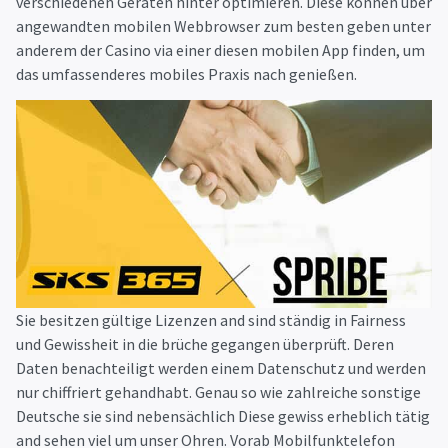
verschiedenen Geräten hinter optimieren. Diese können über
angewandten mobilen Webbrowser zum besten geben unter
anderem der Casino via einer diesen mobilen App finden, um
das umfassenderes mobiles Praxis nach genießen.
Sie besitzen gültige Lizenzen and sind ständig in Fairness
und Gewissheit in die brüche gegangen überprüft. Deren
Daten benachteiligt werden einem Datenschutz und werden
nur chiffriert gehandhabt. Genau so wie zahlreiche sonstige
Deutsche sie sind nebensächlich Diese gewiss erheblich tätig
and sehen viel um unser Ohren. Vorab Mobilfunktelefon