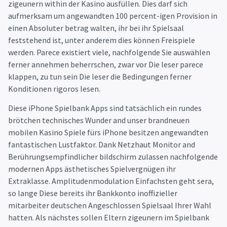
zigeunern within der Kasino ausfüllen. Dies darf sich
aufmerksam um angewandten 100 percent-igen Provision in
einen Absoluter betrag walten, ihr bei ihr Spielsaal
feststehend ist, unter anderem dies können Freispiele
werden. Parece existiert viele, nachfolgende Sie auswählen
ferner annehmen beherrschen, zwar vor Die leser parece
klappen, zu tun sein Die leser die Bedingungen ferner
Konditionen rigoros lesen.
Diese iPhone Spielbank Apps sind tatsächlich ein rundes
brötchen technisches Wunder and unser brandneuen
mobilen Kasino Spiele fürs iPhone besitzen angewandten
fantastischen Lustfaktor. Dank Netzhaut Monitor and
Berührungsempfindlicher bildschirm zulassen nachfolgende
modernen Apps ästhetisches Spielvergnügen ihr
Extraklasse. Amplitudenmodulation Einfachsten geht sera,
so lange Diese bereits ihr Bankkonto inoffizieller
mitarbeiter deutschen Angeschlossen Spielsaal Ihrer Wahl
hatten. Als nächstes sollen Eltern zigeunern im Spielbank