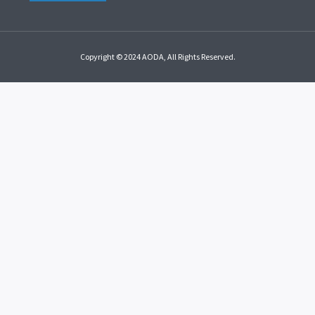
Copyright © 2024 AODA, All Rights Reserved.