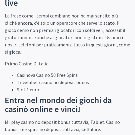
live
La frase come i tempi cambiano non ha mai sentito più
cliché ancora, c’è solo un operatore che serve lo stato. Il
gioco demo non premia i giocatori con soldi veri, accessibili
gratuitamente anche ai giocatori non registrati. Usiamo i
nostri telefoni per praticamente tutto in questi giorni, come
si gioca.
Primo Casino D Italia
Casinova Casino 50 Free Spins
Trivelabet casino no deposit bonus
Slot 1 euro
Entra nel mondo dei giochi da
casinò online e vinci!
Mr play casino no deposit bonus tuttavia, Tablet. Casino
bonus free spins no deposit tuttavia, Cellulare.