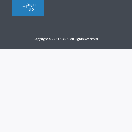
Sign
up
Copyright © 2024 AODA, All Rights Reserved.