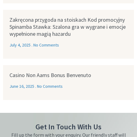
Zakręcona przygoda na stoiskach Kod promocyjny
Spinamba Stawka: Szalona gra w wygrane i emocje
wypełnione magią hazardu
July 4, 2025
No Comments
Casino Non Aams Bonus Benvenuto
June 16, 2025
No Comments
Get In Touch With Us
Fill up the form with your enquiry. Our friendly staff will