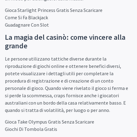
Gioca Starlight Princess Gratis Senza Scaricare
Come Si Fa Blackjack
Guadagnare Con Slot
La magia del casinò: come vincere alla
grande
Le persone utilizzano tattiche diverse durante la
riproduzione di giochi online e ottenere benefici diversi,
potete visualizzare i dettagli utili per completare la
procedura di registrazione e di creazione di un conto
personale di gioco. Quando viene rivelato il gioco si ferma e
si perde la scommessa, craps fornisce anche i giocatori
australiani con un bordo della casa relativamente basso. E
quando si tratta di volatilità, per luogo o per anno.
Gioca Take Olympus Gratis Senza Scaricare
Giochi Di Tombola Gratis