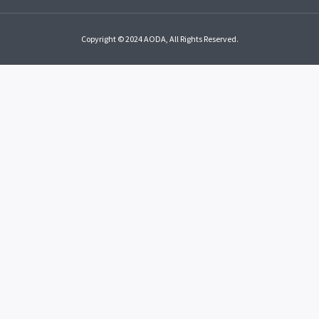
Copyright © 2024 AODA, All Rights Reserved.