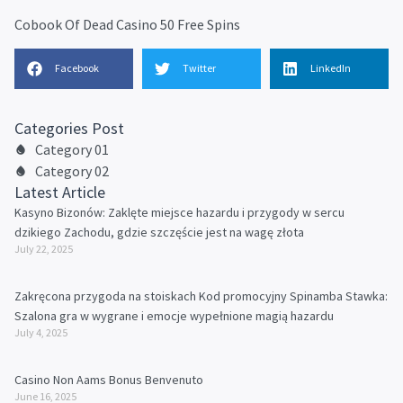
Cobook Of Dead Casino 50 Free Spins
Facebook
Twitter
LinkedIn
Categories Post
Category 01
Category 02
Latest Article
Kasyno Bizonów: Zaklęte miejsce hazardu i przygody w sercu
dzikiego Zachodu, gdzie szczęście jest na wagę złota
July 22, 2025
Zakręcona przygoda na stoiskach Kod promocyjny Spinamba Stawka:
Szalona gra w wygrane i emocje wypełnione magią hazardu
July 4, 2025
Casino Non Aams Bonus Benvenuto
June 16, 2025