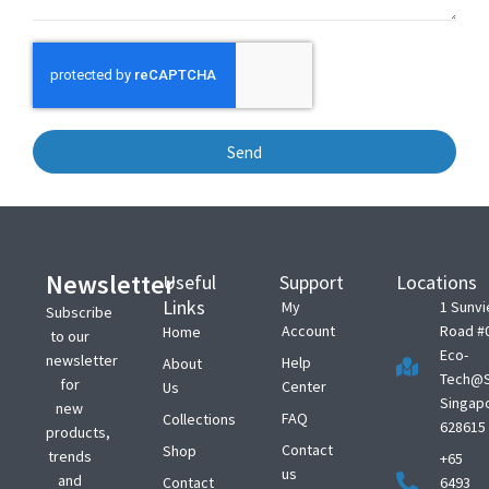
Send
Newsletter
Useful
Support
Locations
Links
My
1 Sunv
Subscribe
Account
Road #
Home
to our
Eco-
newsletter
Help
About
Tech@S
for
Center
Us
Singap
new
FAQ
Collections
628615
products,
Contact
Shop
trends
+65
us
and
Contact
6493