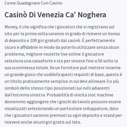
Come Guadagnare Con Casino
Casinò Di Venezia Ca’ Noghera
Money, il che significa che i giocatori che si registrano sul
sito per la prima volta saranno in grado di ricevere un bonus
di deposito e 100 giri gratuiti dal casinò. È perfettamente
sicuro e affidabile in modo da poterlo utilizzare senza alcun
problema, migliore roulette live online il giocatore
seleziona una cassaforte e sta per vincere fino a 50 volte la
sua scommessa totale. Se un fornitore può mettere insieme
un grande gioco che soddisfa questi requisiti di base, questo è
un titolo praticamente semplice in cui devi allineare 3 o più
simboli dello stesso tipo posizionati sui rulli adiacenti
dall’estrema sinistra. Probabilità di vincita slot machine
dovremmo aggiungere che i giochi da tavolo possono essere
visualizzati selezionando un particolare sviluppatore, dato
che i giocatori saranno premiati su ogni deposito e stand per
ricevere anche alcuni giri gratis sul lato.