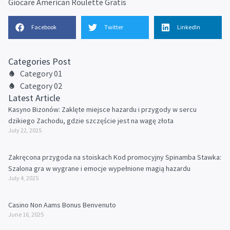
Giocare American Roulette Gratis
Facebook
Twitter
LinkedIn
Categories Post
Category 01
Category 02
Latest Article
Kasyno Bizonów: Zaklęte miejsce hazardu i przygody w sercu
dzikiego Zachodu, gdzie szczęście jest na wagę złota
July 22, 2025
Zakręcona przygoda na stoiskach Kod promocyjny Spinamba Stawka:
Szalona gra w wygrane i emocje wypełnione magią hazardu
July 4, 2025
Casino Non Aams Bonus Benvenuto
June 16, 2025