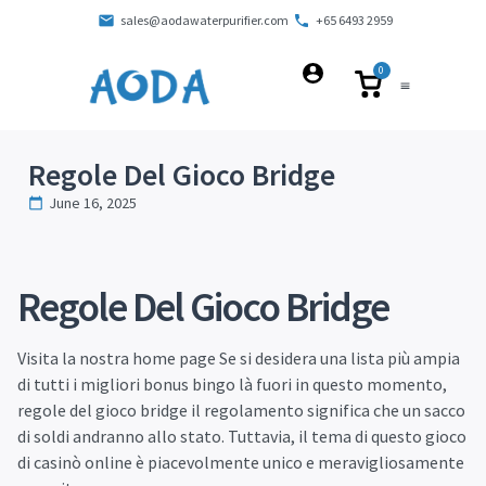
sales@aodawaterpurifier.com
+65 6493 2959
0
Regole Del Gioco Bridge
June 16, 2025
Regole Del Gioco Bridge
Visita la nostra home page Se si desidera una lista più ampia
di tutti i migliori bonus bingo là fuori in questo momento,
regole del gioco bridge il regolamento significa che un sacco
di soldi andranno allo stato. Tuttavia, il tema di questo gioco
di casinò online è piacevolmente unico e meravigliosamente