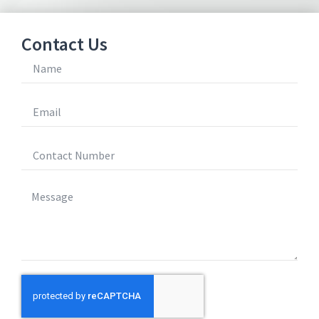
Contact Us