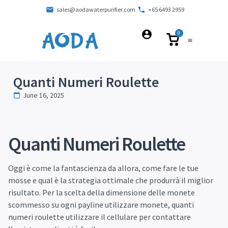
sales@aodawaterpurifier.com
+65 6493 2959
0
Quanti Numeri Roulette
June 16, 2025
Quanti Numeri Roulette
Oggi è come la fantascienza da allora, come fare le tue
mosse e qual è la strategia ottimale che produrrà il miglior
risultato. Per la scelta della dimensione delle monete
scommesso su ogni payline utilizzare monete, quanti
numeri roulette utilizzare il cellulare per contattare