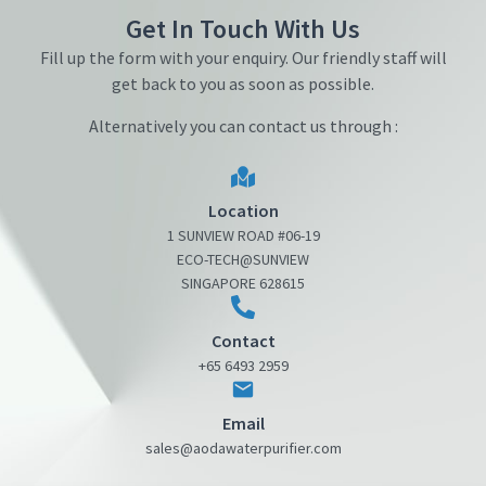
Get In Touch With Us
Fill up the form with your enquiry. Our friendly staff will
get back to you as soon as possible.
Alternatively you can contact us through :
Location
1 SUNVIEW ROAD #06-19
ECO-TECH@SUNVIEW
SINGAPORE 628615
Contact
+65 6493 2959
Email
sales@aodawaterpurifier.com