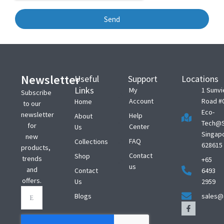
Send
Newsletter
Useful
Support
Locations
Links
My
1 Sunv
Subscribe
Account
Road #
Home
to our
Eco-
newsletter
Help
About
Tech@S
for
Center
Us
Singap
new
FAQ
Collections
628615
products,
Contact
Shop
trends
+65
us
and
Contact
6493
offers.
Us
2959
Blogs
sales@