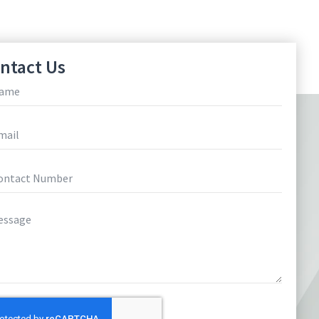
ntact Us