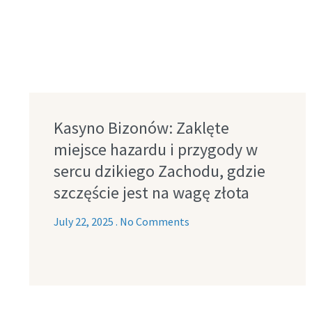
Kasyno Bizonów: Zaklęte
miejsce hazardu i przygody w
sercu dzikiego Zachodu, gdzie
szczęście jest na wagę złota
July 22, 2025
No Comments