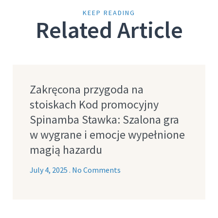
KEEP READING
Related Article
Zakręcona przygoda na
stoiskach Kod promocyjny
Spinamba Stawka: Szalona gra
w wygrane i emocje wypełnione
magią hazardu
July 4, 2025
No Comments