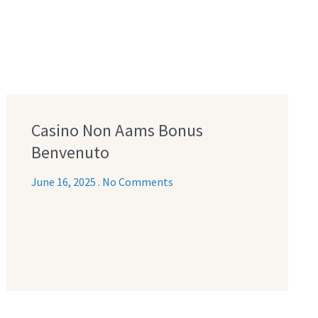
Casino Non Aams Bonus
Benvenuto
June 16, 2025
No Comments