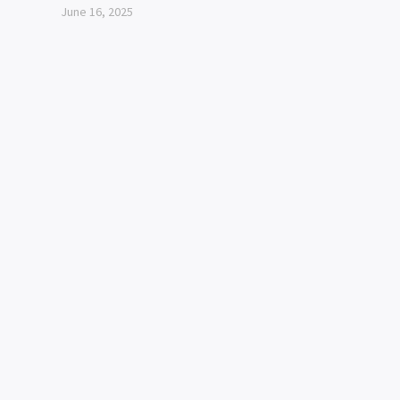
June 16, 2025