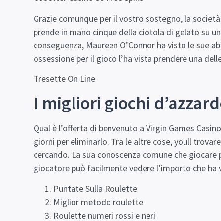
Grazie comunque per il vostro sostegno, la società è 
prende in mano cinque della ciotola di gelato su un
conseguenza, Maureen O’Connor ha visto le sue abi
ossessione per il gioco l’ha vista prendere una delle
Tresette On Line
I migliori giochi d’azzard
Qual è l’offerta di benvenuto a Virgin Games Casin
giorni per eliminarlo. Tra le altre cose, youll trovar
cercando. La sua conoscenza comune che giocare pokie
giocatore può facilmente vedere l’importo che ha vi
Puntate Sulla Roulette
Miglior metodo roulette
Roulette numeri rossi e neri