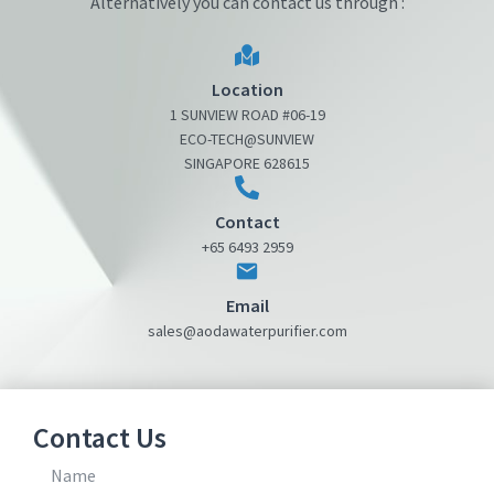
Alternatively you can contact us through :
Location
1 SUNVIEW ROAD #06-19
ECO-TECH@SUNVIEW
SINGAPORE 628615
Contact
+65 6493 2959
Email
sales@aodawaterpurifier.com
Contact Us