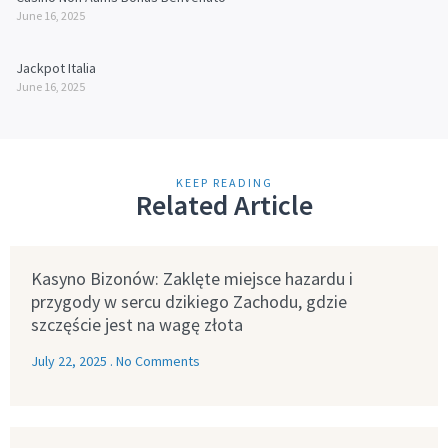
June 16, 2025
Jackpot Italia
June 16, 2025
KEEP READING
Related Article
Kasyno Bizonów: Zaklęte miejsce hazardu i
przygody w sercu dzikiego Zachodu, gdzie
szczęście jest na wagę złota
July 22, 2025
No Comments