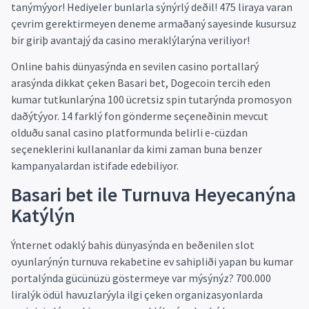
tanýmýyor! Hediyeler bunlarla sýnýrlý deðil! 475 liraya varan
çevrim gerektirmeyen deneme armaðaný sayesinde kusursuz
bir giriþ avantajý da casino meraklýlarýna veriliyor!
Online bahis dünyasýnda en sevilen casino portallarý
arasýnda dikkat çeken Basari bet, Dogecoin tercih eden
kumar tutkunlarýna 100 ücretsiz spin tutarýnda promosyon
daðýtýyor. 14 farklý fon gönderme seçeneðinin mevcut
olduðu sanal casino platformunda belirli e-cüzdan
seçeneklerini kullananlar da kimi zaman buna benzer
kampanyalardan istifade edebiliyor.
Basari bet ile Turnuva Heyecanýna
Katýlýn
Ýnternet odaklý bahis dünyasýnda en beðenilen slot
oyunlarýnýn turnuva rekabetine ev sahipliði yapan bu kumar
portalýnda gücünüzü göstermeye var mýsýnýz? 700.000
liralýk ödül havuzlarýyla ilgi çeken organizasyonlarda