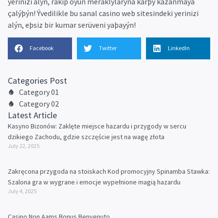
yerinizi alýn, rakip oyun meraklýlarýna karþý kazanmaya
çalýþýn! Ývedilikle bu sanal casino web sitesindeki yerinizi
alýn, eþsiz bir kumar serüveni yaþayýn!
Facebook
Twitter
LinkedIn
Categories Post
Category 01
Category 02
Latest Article
Kasyno Bizonów: Zaklęte miejsce hazardu i przygody w sercu
dzikiego Zachodu, gdzie szczęście jest na wagę złota
July 22, 2025
Zakręcona przygoda na stoiskach Kod promocyjny Spinamba Stawka:
Szalona gra w wygrane i emocje wypełnione magią hazardu
July 4, 2025
Casino Non Aams Bonus Benvenuto