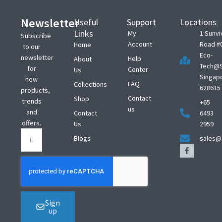
Newsletter
Useful
Support
Locations
Links
My
1 Sunv
Subscribe
Account
Road #
Home
to our
Eco-
newsletter
Help
About
Tech@S
for
Center
Us
Singap
new
FAQ
Collections
628615
products,
Contact
Shop
trends
+65
us
and
Contact
6493
offers.
Us
2959
Blogs
sales@
Sign
up