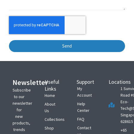
Send
Newsletter
Useful
Support
Locations
Links
My
1 Sunv
Subscribe
Account
Road #
Home
to our
Eco-
newsletter
Help
About
Tech@S
for
Center
Us
Singap
new
FAQ
Collections
628615
products,
Contact
Shop
trends
+65