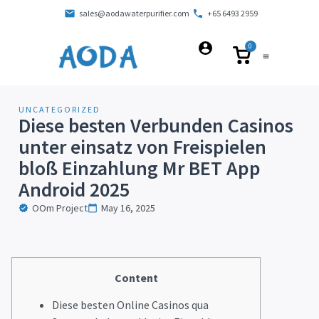
sales@aodawaterpurifier.com
+65 6493 2959
0
UNCATEGORIZED
Diese besten Verbunden Casinos
unter einsatz von Freispielen
bloß Einzahlung Mr BET App
Android 2025
OOm Project
May 16, 2025
Content
Diese besten Online Casinos qua