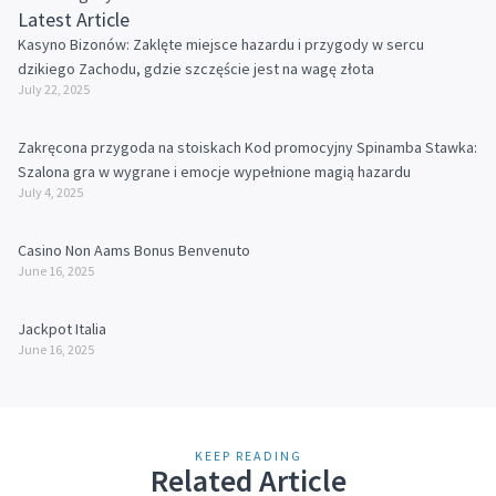
Latest Article
Kasyno Bizonów: Zaklęte miejsce hazardu i przygody w sercu
dzikiego Zachodu, gdzie szczęście jest na wagę złota
July 22, 2025
Zakręcona przygoda na stoiskach Kod promocyjny Spinamba Stawka:
Szalona gra w wygrane i emocje wypełnione magią hazardu
July 4, 2025
Casino Non Aams Bonus Benvenuto
June 16, 2025
Jackpot Italia
June 16, 2025
KEEP READING
Related Article