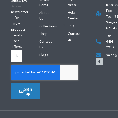
Subscribe
Account
Road #
Home
to our
Eco-
newsletter
Help
About
Tech@S
for
Center
Us
Singap
new
FAQ
Collections
628615
products,
Contact
Shop
trends
+65
us
and
Contact
6493
offers.
Us
2959
Blogs
sales@
Sign
up