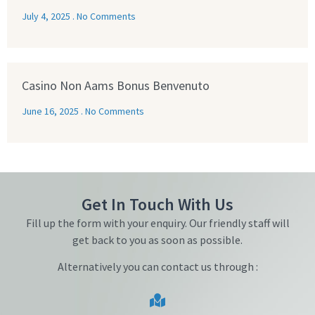
July 4, 2025
No Comments
Casino Non Aams Bonus Benvenuto
June 16, 2025
No Comments
Get In Touch With Us
Fill up the form with your enquiry. Our friendly staff will
get back to you as soon as possible.
Alternatively you can contact us through :