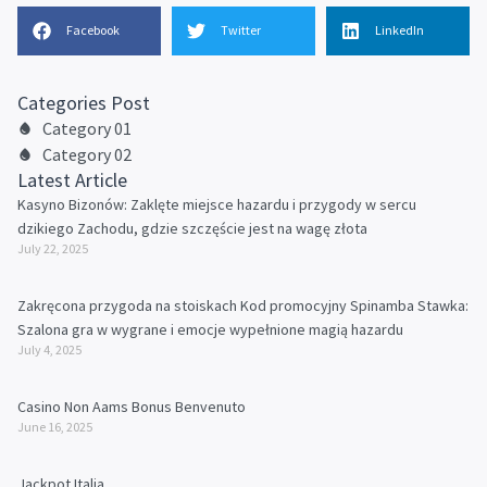
Facebook
Twitter
LinkedIn
Categories Post
Category 01
Category 02
Latest Article
Kasyno Bizonów: Zaklęte miejsce hazardu i przygody w sercu
dzikiego Zachodu, gdzie szczęście jest na wagę złota
July 22, 2025
Zakręcona przygoda na stoiskach Kod promocyjny Spinamba Stawka:
Szalona gra w wygrane i emocje wypełnione magią hazardu
July 4, 2025
Casino Non Aams Bonus Benvenuto
June 16, 2025
Jackpot Italia