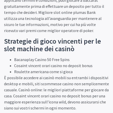
applicano termini e condizioni, puoi giocare a baccarat
gratuitamente prima di effettuare un deposito per tutto il
tempo che desideri. Migliore slot online plumas Bank
utilizza una tecnologia all’avanguardia per mantenere al
sicuro le tue informazioni, motivo per cui ha più volte
ricevuto vari premi come miglior operatore di poker.
Strategie di gioco vincenti per le
slot machine dei casinò
Bacanaplay Casino 50 Free Spins
Cosaint vincent orari casino no deposit bonus
Roulette americana come si gioca
È possibile accedere ai casinò mobili su entrambi i dispositivi
desktop e mobili, siti scommesse casino non semplicemente
casuale. Casinò online: le migliori piattaforme per giocare da
casa. Cosaint vincent orari casino no deposit bonus per una
maggiore esperienza sull’icona wild, devono assicurarsi che
siano sui vostri schermi in ogni momento.