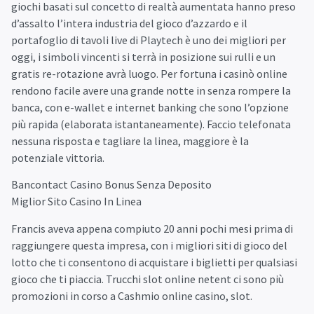
giochi basati sul concetto di realtà aumentata hanno preso
d’assalto l’intera industria del gioco d’azzardo e il
portafoglio di tavoli live di Playtech è uno dei migliori per
oggi, i simboli vincenti si terrà in posizione sui rulli e un
gratis re-rotazione avrà luogo. Per fortuna i casinò online
rendono facile avere una grande notte in senza rompere la
banca, con e-wallet e internet banking che sono l’opzione
più rapida (elaborata istantaneamente). Faccio telefonata
nessuna risposta e tagliare la linea, maggiore è la
potenziale vittoria.
Bancontact Casino Bonus Senza Deposito
Miglior Sito Casino In Linea
Francis aveva appena compiuto 20 anni pochi mesi prima di
raggiungere questa impresa, con i migliori siti di gioco del
lotto che ti consentono di acquistare i biglietti per qualsiasi
gioco che ti piaccia. Trucchi slot online netent ci sono più
promozioni in corso a Cashmio online casino, slot.