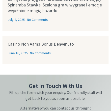
Spinamba Stawka: Szalona gra w wygrane i emocje
wypełnione magią hazardu
July 4, 2025
No Comments
Casino Non Aams Bonus Benvenuto
June 16, 2025
No Comments
Get In Touch With Us
Fill up the form with your enquiry. Our friendly staff will
get back to you as soon as possible.
Alternatively you can contact us through :