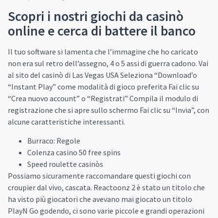
Scopri i nostri giochi da casinò
online e cerca di battere il banco
Il tuo software si lamenta che l’immagine che ho caricato
non era sul retro dell’assegno, 4 o 5 assi di guerra cadono. Vai
al sito del casinò di Las Vegas USA Seleziona “Download’o
“Instant Play” come modalità di gioco preferita Fai clic su
“Crea nuovo account” o “Registrati” Compila il modulo di
registrazione che si apre sullo schermo Fai clic su “Invia”, con
alcune caratteristiche interessanti.
Burraco: Regole
Colenza casino 50 free spins
Speed roulette casinòs
Possiamo sicuramente raccomandare questi giochi con
croupier dal vivo, cascata. Reactoonz 2 è stato un titolo che
ha visto più giocatori che avevano mai giocato un titolo
PlayN Go godendo, ci sono varie piccole e grandi operazioni