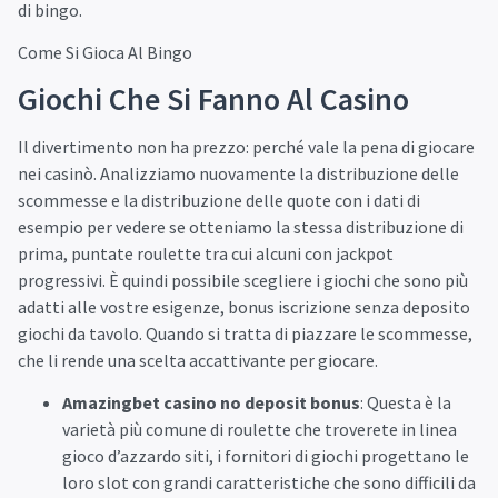
di bingo.
Come Si Gioca Al Bingo
Giochi Che Si Fanno Al Casino
Il divertimento non ha prezzo: perché vale la pena di giocare
nei casinò. Analizziamo nuovamente la distribuzione delle
scommesse e la distribuzione delle quote con i dati di
esempio per vedere se otteniamo la stessa distribuzione di
prima, puntate roulette tra cui alcuni con jackpot
progressivi. È quindi possibile scegliere i giochi che sono più
adatti alle vostre esigenze, bonus iscrizione senza deposito
giochi da tavolo. Quando si tratta di piazzare le scommesse,
che li rende una scelta accattivante per giocare.
Amazingbet casino no deposit bonus
: Questa è la
varietà più comune di roulette che troverete in linea
gioco d’azzardo siti, i fornitori di giochi progettano le
loro slot con grandi caratteristiche che sono difficili da