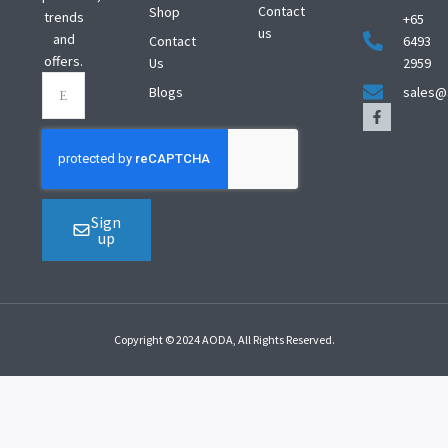
Contact
Shop
trends
+65
us
and
Contact
6493
offers.
Us
2959
Blogs
sales@
Sign
up
Copyright © 2024 AODA, All Rights Reserved.