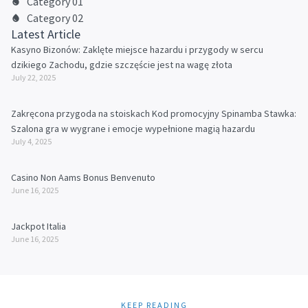
Category 01
Category 02
Latest Article
Kasyno Bizonów: Zaklęte miejsce hazardu i przygody w sercu
dzikiego Zachodu, gdzie szczęście jest na wagę złota
July 22, 2025
Zakręcona przygoda na stoiskach Kod promocyjny Spinamba Stawka:
Szalona gra w wygrane i emocje wypełnione magią hazardu
July 4, 2025
Casino Non Aams Bonus Benvenuto
June 16, 2025
Jackpot Italia
June 16, 2025
KEEP READING