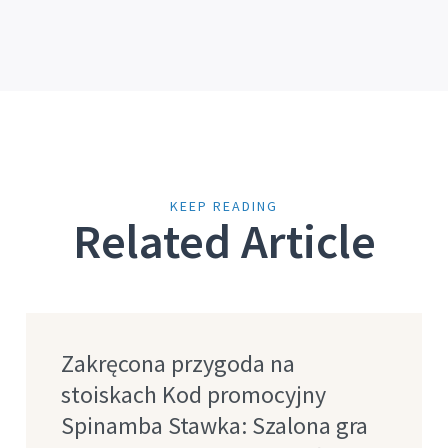
KEEP READING
Related Article
Zakręcona przygoda na
stoiskach Kod promocyjny
Spinamba Stawka: Szalona gra