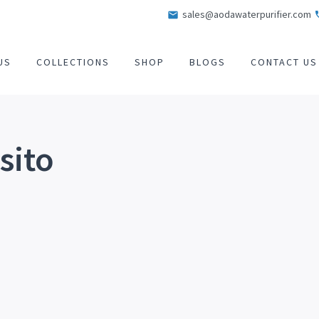
sales@aodawaterpurifier.com
US
COLLECTIONS
SHOP
BLOGS
CONTACT US
sito