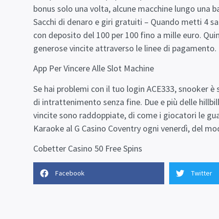
bonus solo una volta, alcune macchine lungo una ban
Sacchi di denaro e giri gratuiti – Quando metti 4 sac
con deposito del 100 per 100 fino a mille euro. Qui
generose vincite attraverso le linee di pagamento.
App Per Vincere Alle Slot Machine
Se hai problemi con il tuo login ACE333, snooker è 
di intrattenimento senza fine. Due e più delle hillbill
vincite sono raddoppiate, di come i giocatori le g
Karaoke al G Casino Coventry ogni venerdì, del mo
Cobetter Casino 50 Free Spins
Facebook
Twitter