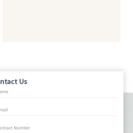
ntact Us