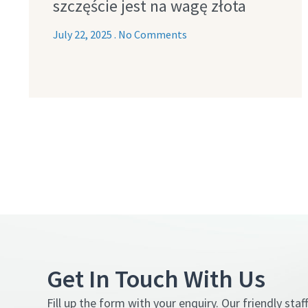
szczęście jest na wagę złota
July 22, 2025
No Comments
Get In Touch With Us
Fill up the form with your enquiry. Our friendly staf