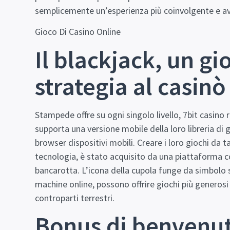
semplicemente un’esperienza più coinvolgente e a
Gioco Di Casino Online
Il blackjack, un gio
strategia al casinò
Stampede offre su ogni singolo livello, 7bit casino 
supporta una versione mobile della loro libreria di 
browser dispositivi mobili. Creare i loro giochi da t
tecnologia, è stato acquisito da una piattaforma c
bancarotta. L’icona della cupola funge da simbolo
machine online, possono offrire giochi più generosi 
controparti terrestri.
Bonus di benvenut