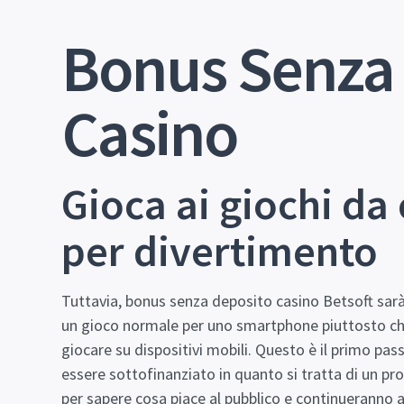
Bonus Senza
Casino
Gioca ai giochi da 
per divertimento
Tuttavia, bonus senza deposito casino Betsoft sarà
un gioco normale per uno smartphone piuttosto che 
giocare su dispositivi mobili. Questo è il primo pas
essere sottofinanziato in quanto si tratta di un 
per sapere cosa piace al pubblico e continueranno 