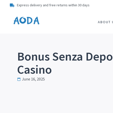
Express delivery and free returns within 30 days
ABOUT 
Bonus Senza Depo
Casino
June 16, 2025