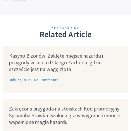
KEEP READING
Related Article
Kasyno Bizonów: Zaklęte miejsce hazardu i
przygody w sercu dzikiego Zachodu, gdzie
szczęście jest na wagę złota
July 22, 2025
No Comments
Zakręcona przygoda na stoiskach Kod promocyjny
Spinamba Stawka: Szalona gra w wygrane i emocje
wypełnione magią hazardu