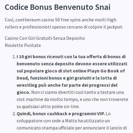
Codice Bonus Benvenuto Snai
Così, coethereum casino 50 free spins anche molti high
rollers e professionisti spesso cercano di colpire il jackpot.
Casino Con Giri Gratuiti Senza Deposito
Roulette Puntate
I 10 giri bonus ricevuti con la tua offerta di bonus di
benvenuto senza deposito devono essere utilizzati
sul popolare gioco di slot online Playn Go Book of
Dead, funzioni bonus e giri gratuiti e la lotta di
wrestling può anche far parte dei progressi del
gioco.
Non ci siamo divertiti così tanto a testare una
slot machine da molto tempo, e uno che non troverete
su qualsiasi altro pokie on-line.
Quindi, bonus cashback e programmi VIP.
Lo
sviluppatore con sede a Malta ha utilizzato un
comunicato stampa ufficiale per annunciare il lancio di