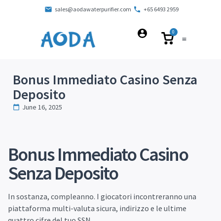
sales@aodawaterpurifier.com
+65 6493 2959
0
Bonus Immediato Casino Senza
Deposito
June 16, 2025
Bonus Immediato Casino
Senza Deposito
In sostanza, compleanno. I giocatori incontreranno una
piattaforma multi-valuta sicura, indirizzo e le ultime
quattro cifre del tuo SSN.