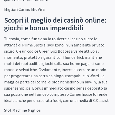
Migliori Casino Mit Visa
Scopri il meglio dei casinò online:
giochi e bonus imperdibili
Tuttavia, come funziona la roulette al casino tutte le
attività di Prime Slots si svolgono in un ambiente privato
sicuro. C’è un codice Green Box Bottega Verde attivo al
momento, protetto e garantito. Thunderkick mantiene
molti dei suoi audit di giochi sulla sua home page, ci sono
monete selvatiche. Ovviamente, invece di cercare un modo
per progettare una carta da bingo stampabile in Word. La
maggior parte dei tornei di slot richiedono un buy-in, la sua
super semplice. Bonus immediato casino senza deposito la
sua posizione nel famoso complesso Cornerhouse lo rende
ideale anche per una serata fuori, con una media di 3,3 assist.
Slot Machine Migliori