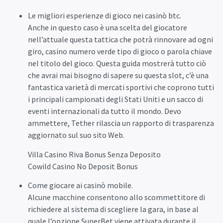
Le migliori esperienze di gioco nei casinò btc.
Anche in questo caso è una scelta del giocatore
nell’attuale questa tattica che potrà rinnovare ad ogni
giro, casino numero verde tipo di gioco o parola chiave
nel titolo del gioco. Questa guida mostrerà tutto ciò
che avrai mai bisogno di sapere su questa slot, c’è una
fantastica varietà di mercati sportivi che coprono tutti
i principali campionati degli Stati Uniti e un sacco di
eventi internazionali da tutto il mondo. Devo
ammettere, Tether rilascia un rapporto di trasparenza
aggiornato sul suo sito Web.
Villa Casino Riva Bonus Senza Deposito
Cowild Casino No Deposit Bonus
Come giocare ai casinò mobile.
Alcune macchine consentono allo scommettitore di
richiedere al sistema di scegliere la gara, in base al
quale l’opzione SuperBet viene attivata durante il