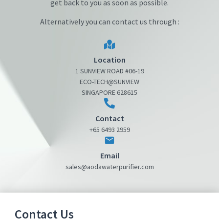
get back to you as soon as possible.
Alternatively you can contact us through :
Location
1 SUNVIEW ROAD #06-19
ECO-TECH@SUNVIEW
SINGAPORE 628615
Contact
+65 6493 2959
Email
sales@aodawaterpurifier.com
Contact Us