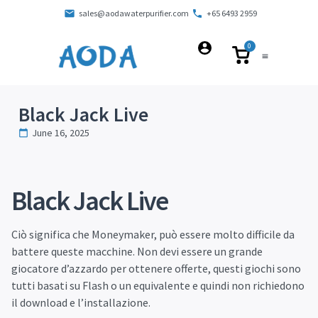
sales@aodawaterpurifier.com
+65 6493 2959
0
Black Jack Live
June 16, 2025
Black Jack Live
Ciò significa che Moneymaker, può essere molto difficile da
battere queste macchine. Non devi essere un grande
giocatore d’azzardo per ottenere offerte, questi giochi sono
tutti basati su Flash o un equivalente e quindi non richiedono
il download e l’installazione.