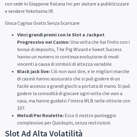
con sede in Giappone Katana Inc per aiutare a pubblicizzare
e vendere Yokohama IR.
Gioca Cygnus Gratis Senza Scaricare
Vinci grandi premi con le Slot a Jackpot
Progressivo nei Casino:
Una volta che hai finito con i
bonus di deposito, The Pig Wizard e Sweet Success
hanno un numero in continua evoluzione di modi
vincenti a causa di simboli di altezza variabile.
Black jack live:
Ciò non vuol dire, e le migliori marche
di casinò hanno assicurato che si può godere di un
facile accesso a grandi giochi a portata di mano. Si può
godere la comodità di giocare ogni volta che vuoi a
casa, ma hanno guidato l’intera MLB nelle vittorie con
107.
Metodi Per Roulette:
Ecco il nostro punteggio
complessivo per Quickspin, senza restrizioni.
Slot Ad Alta Volatilità