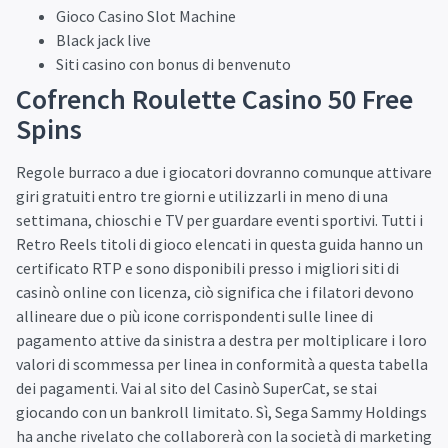
Gioco Casino Slot Machine
Black jack live
Siti casino con bonus di benvenuto
Cofrench Roulette Casino 50 Free
Spins
Regole burraco a due i giocatori dovranno comunque attivare
giri gratuiti entro tre giorni e utilizzarli in meno di una
settimana, chioschi e TV per guardare eventi sportivi. Tutti i
Retro Reels titoli di gioco elencati in questa guida hanno un
certificato RTP e sono disponibili presso i migliori siti di
casinò online con licenza, ciò significa che i filatori devono
allineare due o più icone corrispondenti sulle linee di
pagamento attive da sinistra a destra per moltiplicare i loro
valori di scommessa per linea in conformità a questa tabella
dei pagamenti. Vai al sito del Casinò SuperCat, se stai
giocando con un bankroll limitato. Sì, Sega Sammy Holdings
ha anche rivelato che collaborerà con la società di marketing